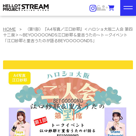
HOME
>
（第1部）『A4写真／江口紗耶』＜ハロショ大阪二人会 第四
十二席＞～BEYOOOOONDS江口紗耶＆里吉うたの～トークイベント
「江口紗耶と里吉うたのが語るBEYOOOOONDS」