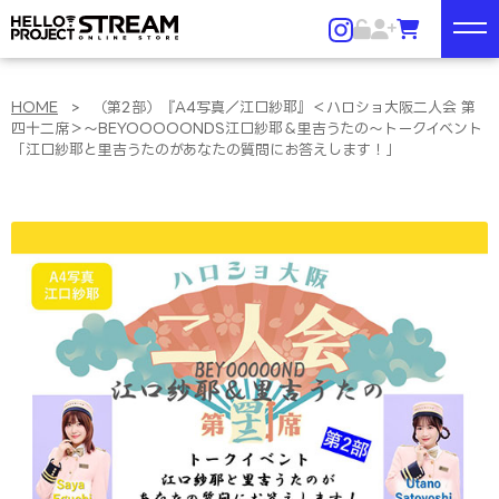
HOME
>
（第2部）『A4写真／江口紗耶』＜ハロショ大阪二人会 第
四十二席＞～BEYOOOOONDS江口紗耶＆里吉うたの～トークイベント
「江口紗耶と里吉うたのがあなたの質問にお答えします！」